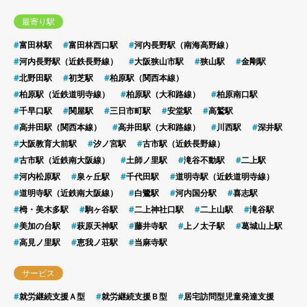
最寄り駅
富田林駅
富田林西口駅
河内長野駅（南海高野線）
河内長野駅（近鉄長野線）
大阪狭山市駅
狭山駅
金剛駅
北野田駅
初芝駅
柏原駅（関西本線）
柏原駅（近鉄道明寺線）
柏原駅（大和路線）
柏原南口駅
千早口駅
関屋駅
三日市町駅
安堂駅
高鷲駅
高井田駅（関西本線）
高井田駅（大和路線）
川西駅
深井駅
大阪教育大前駅
汐ノ宮駅
古市駅（近鉄長野線）
古市駅（近鉄南大阪線）
土師ノ里駅
滝谷不動駅
二上駅
河内松原駅
泉ヶ丘駅
千代田駅
道明寺駅（近鉄道明寺線）
道明寺駅（近鉄南大阪線）
白鷺駅
河内国分駅
喜志駅
栂・美木多駅
駒ヶ谷駅
二上神社口駅
二上山駅
滝谷駅
美加の台駅
萩原天神駅
藤井寺駅
上ノ太子駅
葛城山上駅
高見ノ里駅
恵我ノ荘駅
当麻寺駅
サービス
就労継続支援Ａ型
就労継続支援Ｂ型
居宅訪問型児童発達支援