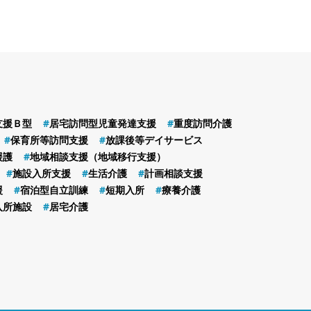
支援Ｂ型
居宅訪問型児童発達支援
重度訪問介護
保育所等訪問支援
放課後等デイサービス
援護
地域相談支援（地域移行支援）
施設入所支援
生活介護
計画相談支援
援
宿泊型自立訓練
短期入所
療養介護
入所施設
居宅介護