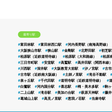
最寄り駅
富田林駅
富田林西口駅
河内長野駅（南海高野線）
大阪狭山市駅
狭山駅
金剛駅
北野田駅
初芝駅
柏原駅（近鉄道明寺線）
柏原駅（大和路線）
柏原
三日市町駅
安堂駅
高鷲駅
高井田駅（関西本線
川西駅
深井駅
大阪教育大前駅
汐ノ宮駅
古市
古市駅（近鉄南大阪線）
土師ノ里駅
滝谷不動駅
泉ヶ丘駅
千代田駅
道明寺駅（近鉄道明寺線）
白鷺駅
河内国分駅
喜志駅
栂・美木多駅
駒ヶ
二上山駅
滝谷駅
美加の台駅
萩原天神駅
藤井
葛城山上駅
高見ノ里駅
恵我ノ荘駅
当麻寺駅