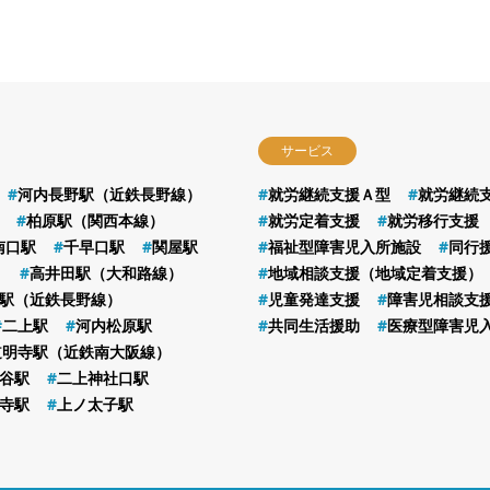
サービス
河内長野駅（近鉄長野線）
就労継続支援Ａ型
就労継続
柏原駅（関西本線）
就労定着支援
就労移行支援
南口駅
千早口駅
関屋駅
福祉型障害児入所施設
同行
）
高井田駅（大和路線）
地域相談支援（地域定着支援）
駅（近鉄長野線）
児童発達支援
障害児相談支
二上駅
河内松原駅
共同生活援助
医療型障害児
道明寺駅（近鉄南大阪線）
谷駅
二上神社口駅
寺駅
上ノ太子駅