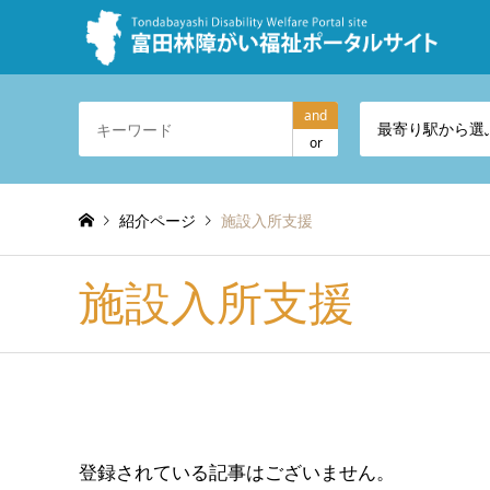
and
最寄り駅から選
or
紹介ページ
施設入所支援
施設入所支援
登録されている記事はございません。