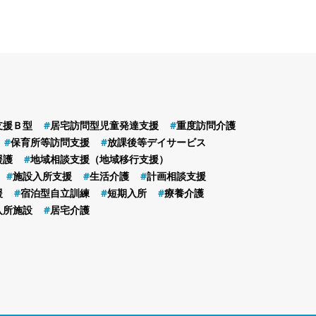
支援Ｂ型
居宅訪問型児童発達支援
重度訪問介護
保育所等訪問支援
放課後等デイサービス
援護
地域相談支援（地域移行支援）
施設入所支援
生活介護
計画相談支援
援
宿泊型自立訓練
短期入所
療養介護
入所施設
居宅介護