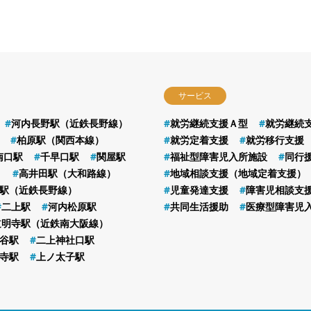
サービス
河内長野駅（近鉄長野線）
就労継続支援Ａ型
就労継続
柏原駅（関西本線）
就労定着支援
就労移行支援
南口駅
千早口駅
関屋駅
福祉型障害児入所施設
同行
）
高井田駅（大和路線）
地域相談支援（地域定着支援）
駅（近鉄長野線）
児童発達支援
障害児相談支
二上駅
河内松原駅
共同生活援助
医療型障害児
道明寺駅（近鉄南大阪線）
谷駅
二上神社口駅
寺駅
上ノ太子駅