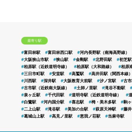
最寄り駅
富田林駅
富田林西口駅
河内長野駅（南海高野線）
大阪狭山市駅
狭山駅
金剛駅
北野田駅
初芝駅
柏原駅（近鉄道明寺線）
柏原駅（大和路線）
柏原
三日市町駅
安堂駅
高鷲駅
高井田駅（関西本線
川西駅
深井駅
大阪教育大前駅
汐ノ宮駅
古市
古市駅（近鉄南大阪線）
土師ノ里駅
滝谷不動駅
泉ヶ丘駅
千代田駅
道明寺駅（近鉄道明寺線）
白鷺駅
河内国分駅
喜志駅
栂・美木多駅
駒ヶ
二上山駅
滝谷駅
美加の台駅
萩原天神駅
藤井
葛城山上駅
高見ノ里駅
恵我ノ荘駅
当麻寺駅