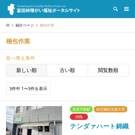
検索
紹介ページ
梱包作業
梱包作業
並べ替え条件
新しい順
古い順
閲覧数順
3件中 1〜3件を表示
滝谷不動駅
就労継続支援Ｂ型
内職
テンダァハート錦織