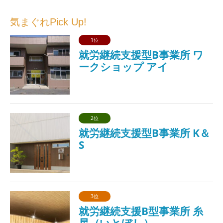
気まぐれPick Up!
1位
就労継続支援型B事業所 ワ
ークショップ アイ
2位
就労継続支援型B事業所 K＆
S
3位
就労継続支援B型事業所 糸
星（いとぼし）