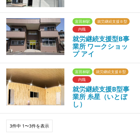
富田林駅
就労継続支援Ｂ型
内職
就労継続支援型B事
業所 ワークショッ
プ アイ
富田林駅
就労継続支援Ｂ型
内職
就労継続支援B型事
業所 糸星（いとぼ
し）
3件中 1〜3件を表示