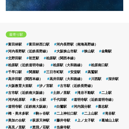
最寄り駅
富田林駅
富田林西口駅
河内長野駅（南海高野線）
河内長野駅（近鉄長野線）
大阪狭山市駅
狭山駅
金剛駅
北野田駅
初芝駅
柏原駅（関西本線）
柏原駅（近鉄道明寺線）
柏原駅（大和路線）
柏原南口駅
千早口駅
関屋駅
三日市町駅
安堂駅
高鷲駅
高井田駅（関西本線）
高井田駅（大和路線）
川西駅
深井駅
大阪教育大前駅
汐ノ宮駅
古市駅（近鉄長野線）
古市駅（近鉄南大阪線）
土師ノ里駅
滝谷不動駅
二上駅
河内松原駅
泉ヶ丘駅
千代田駅
道明寺駅（近鉄道明寺線）
道明寺駅（近鉄南大阪線）
白鷺駅
河内国分駅
喜志駅
栂・美木多駅
駒ヶ谷駅
二上神社口駅
二上山駅
滝谷駅
美加の台駅
萩原天神駅
藤井寺駅
上ノ太子駅
葛城山上駅
高見ノ里駅
恵我ノ荘駅
当麻寺駅